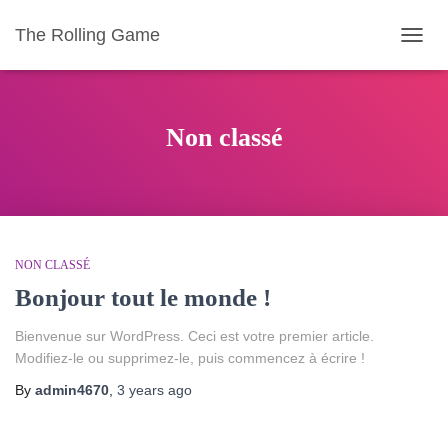
The Rolling Game
TOGG
NAVIG
Non classé
NON CLASSÉ
Bonjour tout le monde !
Bienvenue sur WordPress. Ceci est votre premier article.
Modifiez-le ou supprimez-le, puis commencez à écrire !
By
admin4670
,
3 years
ago